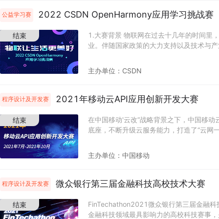
态。 开源是促进互联网企业发展、科学创
调试、测试比对、使用技巧、学习笔记、科
源软件大赛，不仅仅是科学家的专利，也是
2022 CSDN OpenHarmony应用学习挑战赛
公益学习赛
求： 文章必须包含代码或者代码的图片 投
大学生、研究生、博士生，发挥自己聪明才
（不包含代码串），语句通顺、无错别字、
项设置 一等奖1名：奖励30000元 二等奖2
1.大赛背景 物联网在过去十几年的时间里
结束
合征稿主题、符合法律法规和CSDN的内容
名：奖励10000元 最具潜力奖若干：奖励
业。伴随国家政策的大力支持以及技术与产
标题需为：我的NVIDIA开发者之旅一自拟标
或者等值产品。 三、时间安排 2022年5
发展的驱动力愈发强劲。 中央十四五规划中
者之旅一TensorRT中的INT8量化详解
放，个人、高级院校、科研单位等人员均可
关产业的发展做出了部署。也足以见得，物
主办单位：
CSDN
或结尾：（超链接带NVIDIA社区） &quot
关人员禁止参赛。参赛选手以个人或团队像是
设的重中之重。 本次比赛通过OpenHarm
活动进行中...... (4)原创要求： 文章要求原
11月：初赛评审 2022年12月：复赛作品提
题，让开发者能够在体验和掌握能力的同时
业开发者社区首发，且在活动期间首次公开
审、决赛、颁奖礼 四、专家评审委员会 主任 钱德沛 北京航空航天大学
等场景下快速构建兼具功能价值和趣味性的
2021年移动云API应用创新开发大赛
程序设计及开发赛
抄袭他人文章，均视为无效。 (5)报名要求
教授、中国科学院院士 副主任 崔宝秋 小米公司副总裁 堵俊平 华为云与
更深入的理解物联网，感受智慧物联带来的
征文大赛运营群，获得更多大赛资讯 加入到N
计算开源业务 总经理 蒋 涛 CSDN 总裁 迟学斌 中国科学院计算机网络
式。 2.奖品设置 一等奖1名：HUAWEI Mat
在中国移动'云改“战略背景之下，中国移动
结束
文】频道下发帖 四、时间安排 2022年6月
信息中心研究员 委员（按姓名拼音排序） 狄 鹏 蚂蚁集团 资深技术
等奖1名：HUAWEI WATCH GT2 华为
底座，不断升级云服务能力，打造了“云网
2022年6月1日-6月30日：入围初审（每周
杨丽蕴 中国电子技术标准化研究院 研究室主任 李远策 快手科技大数据
NFC版智能手环 优胜奖5名：CSDN VI
安全可控”的智慧云。为丰富移动云应用场
日-7月8日：专家评优 2022年7月11日
平台 架构师 翟季东 清华大学 副教授 路 川 NVIDIA 英伟达机器学习解
获奖证书 3.时间安排 大赛报名：2月14日-
百业，吸引更多开发者加入移动云生态，共
放
主办单位：
中国移动
决方案架构师 张 铎 Apache软件基金会member,Apache HBase PMC
日-4月30日 作品评审：5月1日-5月10
云能力中心以“创新云转型，智慧云服务”为主
主席 谭光明 中国科学院计算机研究所 研究员 张会根 山东得利斯集团
示：5月11日 4.活动链接
创新开发大赛，旨在鼓励企业、合作伙伴、
总裁 王 珏 中国科学院计算机网络信息中心 正高级工程师 张先轶
https://marketing.csdn.net/p/3ada4
赛者，利用现有移动云API进行应用创新，通
微众银行第三届金融科技高校技术大赛
程序设计及开发赛
PerfXLab CEO 王志明 阿里巴巴资深技术专家 张兆翔 中国科学院自动
服务，丰富API应用创新场景。 参赛选手
化研究所 研究员 翁 彧 中央民族大学教授 周明辉 北京大学 教授 五、活
动云产品。 赛事时间： 2021年7月-2021年
FinTechathon2021微众银行第三届
结束
动链接 提交作品形式不限，开源软件或代
月31日 报名 2021年9月1日-9月21日 作
金融科技领域最具影响力的高校科技赛事，
http://cstsai.cstcloud.cn/#/activityGame