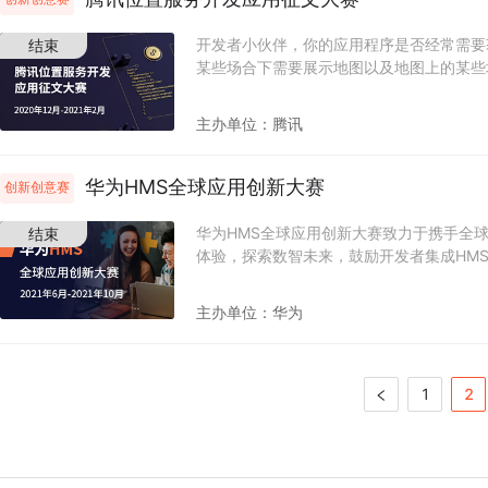
奖品等你来拿！ 2021年8月15日-9月16日
提交作品截止时间 2021年9月20日-9月24
开发者小伙伴，你的应用程序是否经常需要
结束
日-9月30日 作品复评 2021年10月14日
某些场合下需要展示地图以及地图上的某些
划列表（省市区）？是否需要为在地图上规
上线下趋于融合的数字时代，无论你开发的是
主办单位：
腾讯
程序，与地图相关的位置服务已经成为开发
次征文大赛邀请你写下与腾讯位置服务有关
教程、案例分享、知识总结… 快来CSDN
华为HMS全球应用创新大赛
创新创意赛
享吧，更有大疆无人机、王者荣耀机器人等大奖
日-2021年1月31日 产品使用、作品准备、
华为HMS全球应用创新大赛致力于携手全
结束
月5日 作品评选 2021年2月8日-2月9日 
体验，探索数智未来，鼓励开发者集成HM
日-2月26日 获奖礼品邮寄
消费者带来全场景融合式智慧体验，共建万
划设立专项激励奖金，奖项设置如下： [US$15,000x5 最佳应用奖]
主办单位：
华为
[US$15,000x3 最佳游戏奖] [US$15,0
[US$5,000x1 科技女性奖] [US$5,000x
[US$5,000x1 全场景创新奖] [US$3,000x5 星光
10日-9月5日 报名与作品提交 2021年9月6
1
2
年9月24日-10月8日 大众评审 2021年1