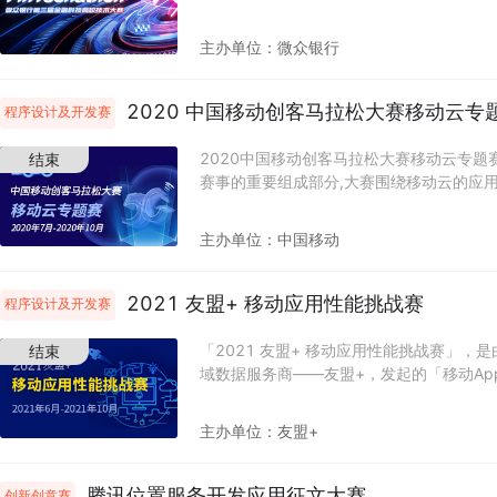
日-9月30日 初赛及结果公布 2021年10月
能（AI）和区块链（Blockchain）学
公布 2021年10月下旬 决赛及颁奖
动国内及海外高校学生探索金融科技前沿领
主办单位：
微众银行
促进相关专业跨校和校企交流，全面提高学
就业竞争力。 赛事时间： 2021年8月-202
大赛报名 2021年10月16日 初赛作品提交
2020 中国移动创客马拉松大赛移动云专
程序设计及开发赛
入围名单公布 2021年11月6日-2021年1
程马拉松 2021年11月8日赛果公布及颁奖
2020中国移动创客马拉松大赛移动云专题
结束
赛事的重要组成部分,大赛围绕移动云的应用
请企业、高校和创客团队基于移动云平台能
大数据、人工智能等技术进行研发和应用创
主办单位：
中国移动
方面的优秀项目参赛。 赛事时间： 2020年7月
7月20日-2020年9月4日报名 2020年9月
2020年9月14日-2020年9月20日复赛 20
2021 友盟+ 移动应用性能挑战赛
程序设计及开发赛
30日决赛 2020年10月15日 颁奖
「2021 友盟+ 移动应用性能挑战赛」，
结束
域数据服务商——友盟+，发起的「移动Ap
征文赛事。 在这个“用户体验为王”的时代
务的稳定性，提供良好的用户体验是当前开
主办单位：
友盟+
问题。 参与「2021 友盟+ 移动应用性
崩溃/卡顿/ANR/OOM/启动慢等问题是如
App移动开发实践专家组成的专业评审团
腾讯位置服务开发应用征文大赛
创新创意赛