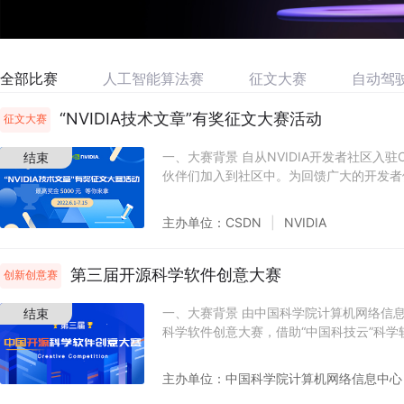
全部比赛
人工智能算法赛
征文大赛
自动驾
“NVIDIA技术文章”有奖征文大赛活动
征文大赛
一、大赛背景 自从NVIDIA开发者社区入
结束
伙伴们加入到社区中。为回馈广大的开发者们
CSDN携手NVIDIA共同举办本次有奖征
开发者们分享经验，提升能力，增强信心，离
主办单位：
CSDN
NVIDIA
步！ 当然，有活动必有奖，而且奖品超级
分！但是，活动要求并不高哟~不论你是有
学习中的技术萌新，均可参加！ 二、奖项设置
第三届开源科学软件创意大赛
创新创意赛
（税前）社区中级贡献者荣誉头衔 二等奖5
中级贡献者荣誉头衔 三等奖10名：100
一、大赛背景 由中国科学院计算机网络信
结束
誉头衔 入围奖若干：200元/人 获奖规则：作
科学软件创意大赛，借助“中国科技云”科学
行投稿，并符合【投稿要求】，且在活动期间
化”融入到科学研究中，不仅能够聚集一批
求 （1）写作方向： 文章内容需要涉及NVI
汇聚中国最核心、最活跃的计算机科学人才
主办单位：
中国科学院计算机网络信息中心
TAO Toolkit、TRT、DeepStream、
开源软件技术共享，完善国家自主创新人才
下内容：技术解析、案例分享、实践总结、